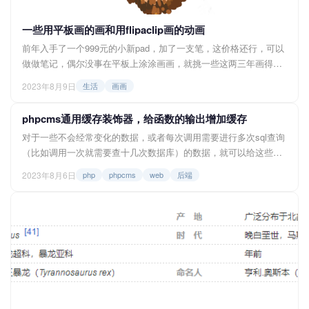
一些用平板画的画和用flipaclip画的动画
前年入手了一个999元的小新pad，加了一支笔，这价格还行，可以
做做笔记，偶尔没事在平板上涂涂画画，就挑一些这两三年画得放
到博客上，给这个冷清的博客加点烟火气。 ↓ 临摹海绵宝宝里面的
2023年8月9日
生活
画画
船长 ↓ 用flipaclip画的一些动画，这让我想起...
phpcms通用缓存装饰器，给函数的输出增加缓存
对于一些不会经常变化的数据，或者每次调用需要进行多次sql查询
（比如调用一次就需要查十几次数据库）的数据，就可以给这些数
据增加缓存，将多次查询合并到一个缓存中，加载速度就会大大加
2023年8月6日
php
phpcms
web
后端
快，而phpcms本身就自带了设置缓存和调用缓存的函数setcache
和getcache，我们就基于这两个函数写一个装饰器，给普通的函数
非常简单地增加上一个缓存的功能。 缓存装饰器的代码 <...