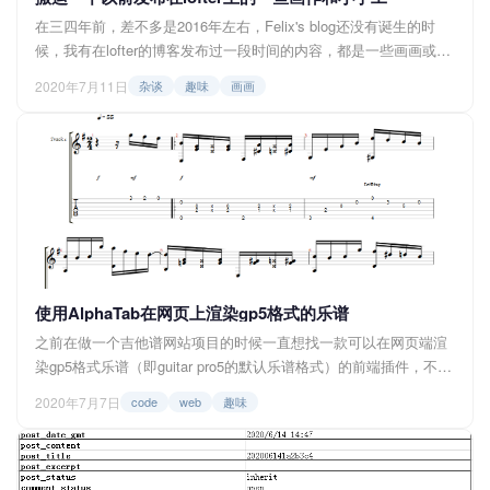
在三四年前，差不多是2016年左右，Felix's blog还没有诞生的时
候，我有在lofter的博客发布过一段时间的内容，都是一些画画或者
手工之类，最近刚好想到了就打算把一些画画和手工搬过来，现在
2020年7月11日
杂谈
趣味
画画
也很少画画了，是一个爱好，画的不太好，轻喷哈哈。 以下的标题
都是我临时命名...
使用AlphaTab在网页上渲染gp5格式的乐谱
之前在做一个吉他谱网站项目的时候一直想找一款可以在网页端渲
染gp5格式乐谱（即guitar pro5的默认乐谱格式）的前端插件，不过
一直没有找到合适的，就这样这个项目中止了半年多，但最近终于
2020年7月7日
code
web
趣味
发现了一个非常不错的插件“AlphaTab”，它支持在网页端渲染乐
谱，采用SVG绘制；它不仅支持gp5，也同样支持gp3、gp4、gpx，
还支持一种专门为AlphaTab创造的用文本表示的乐谱格式。除了
在...