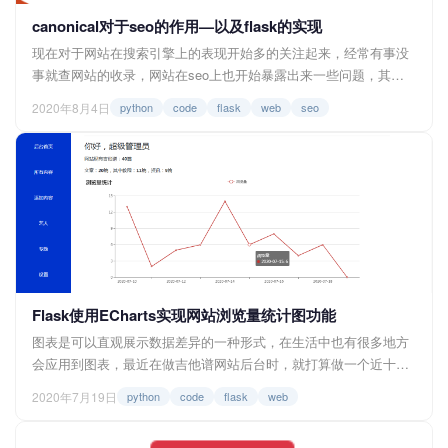
canonical对于seo的作用—以及flask的实现
现在对于网站在搜索引擎上的表现开始多的关注起来，经常有事没
事就查网站的收录，网站在seo上也开始暴露出来一些问题，其中
就发现了一个问题：搜索引擎收录内容重复的页面，这一点在谷歌
2020年8月4日
python
code
flask
web
seo
搜索上比较明显。 在观察了几个网站的收录情况后，我发现谷歌搜
索对于页面收录的要求相较于百度搜索会低一点，也就是更加容易
收录。对于一些不必要收录的页面，谷歌会收录。有关注过
wordpress站点收录情况的小...
Flask使用ECharts实现网站浏览量统计图功能
图表是可以直观展示数据差异的一种形式，在生活中也有很多地方
会应用到图表，最近在做吉他谱网站后台时，就打算做一个近十天
网站浏览量折线图的功能，在捣鼓了一番后，实现的效果是下图所
2020年7月19日
python
code
flask
web
示，十天之前的不显示，x轴显示日期，y轴显示对应的浏览量，这
里的浏览量指的是PV(page view)即页面的浏览量，图表使用的插件