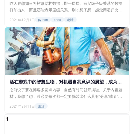
昨天在想如何将树形结构数据，即一层层、有父级子级关系的数据
打印出来，而且还能表示层级关系。刚才想了想，感觉用递归比较
合适，稍微琢磨了一下发现可行，下面就分享一下这个想法。 先准
2021年12月1日
python
code
趣味
备一些数据，为了方便演示，我这里就用dict和list的组合来表示数
据，另外我们规定每一行的索引即代表该行的id，比如第一行的数
据，它的id就是0，第二行就是1，以此类推。 其中的paren...
活在游戏中的智慧生物，对机器自我意识的展望，成为造物主的梦
之前说了要在博客多发点内容，自然有时间就开搞啦。关于内容题
材，我想了想，没必要每次都一定要捣鼓出什么具有“分享”或者“教
育”意义的内容，随便聊些生活或者想法还是不错的。 活在游戏中
2021年9月11日
生活
的智慧生物 前段时间跟阿仙去他家附近的影院看了最近新出的电影
《失控玩家》。最开始我没看之前稍微了解了一点，以为就是打打
杀杀的视觉爽片，但是去了看了之...