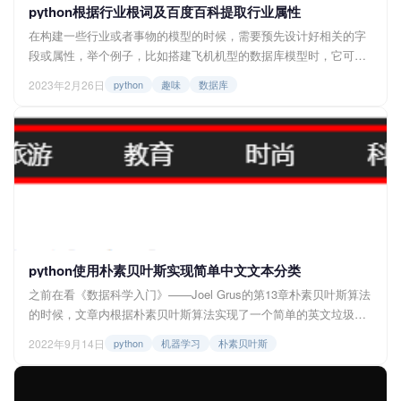
python根据行业根词及百度百科提取行业属性
在构建一些行业或者事物的模型的时候，需要预先设计好相关的字
段或属性，举个例子，比如搭建飞机机型的数据库模型时，它可能
有的字段有“重量”、“长度”、“机翼长度”、“动力模式”等等，不过在设
2023年2月26日
python
趣味
数据库
定这些字段时，一般需要对该行业或者这类事物有一定的了解，所
以后面就在构思一种可以通用的、比较快能查询一个行业的常见属
性的方法，后面发现使用一些百科信息的属性来构建这样一个项目
是可行，实施之后也能达到不错的效果...
python使用朴素贝叶斯实现简单中文文本分类
之前在看《数据科学入门》——Joel Grus的第13章朴素贝叶斯算法
的时候，文章内根据朴素贝叶斯算法实现了一个简单的英文垃圾邮
件筛选器，跟着做了一下，还是很好理解的，后面拓展了一下思
2022年9月14日
python
机器学习
朴素贝叶斯
维，发现运用到中文文本分类上还是很容易实现的，不过是将垃圾
邮件区分的二分类问题转换成多分类问题，几分类问题取决于你提
前设置的需要区分的类别，那么下面就写一下我的实现过程，抛砖