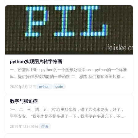
想去到底写什么题材呢？有了！——教程！分享点什么东西又能有
一点儿价值（颇有点好为人师的意味hh），最重要的是有很多内容
可以写；还有一种说法，教别人知识的同时也在无形中巩固了自己
的知识，这种双赢的...
python实现图片转字符画
一、所需库 PIL：python的一个图形处理库 os：python的一个标准
库，提供操作系统功能的一些函数 二、思路 我们都知道图片都是
由一个一个的像素点组成的（如下图所示）,每个像素点又由三种颜
2020年2月12日
python
code
色R红色、G绿色、B蓝色各自按0到255组合而成，颜色所代表的
数...
数字与强迫症
“一、二、三、四、五、六”心里默念着，碰了六次水龙头，好了，
平平安安。 “我刚才是不是多碰了一下，我需要在多碰几下，不能
是八，不能是十三，不能是十八...”，不理了，多碰几次，我也不去
2019年12月16日
杂谈
数，就算完成了...... 数字于我的意义 四，谐音“死”，一般碰水龙头
时是不会碰四下的，不过上厕所时用的纸一...