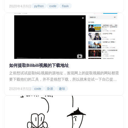
与flask的实际操作，本文主要讲的是前端框架与模板继承，让我们
2020年4月6日
python
code
flask
开始学习吧！ 一、前端框架 frog.py @app.route('/') d...
如何提取Bilibili视频的下载地址
之前想试试提取b站视频的源地址，发现网上的提取视频的网站都需
要下载他们的工具，并不是很想下载，所以就来尝试一下自己提取
Bilibili的下载地址，那么接下来就一起来看看吧！ 一、lets do it！
2020年4月5日
code
杂谈
趣味
我们先随便打开一个视频 比如著名歌手雷军的Are you ok，播放量
已经超了两千五百万了，我们就用这个视频来试...