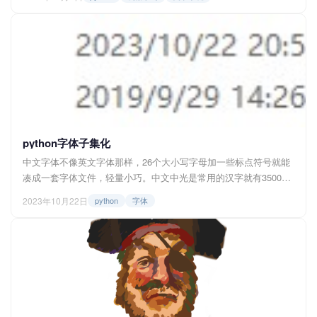
复杂系统通过一个实验体现了出来，行为主体的每一次决策将影响
他们共同存在的环境，而环境又进一步影响行为主体调整自己的决
策或行为以适应这个不断因他们而变化的环境，层层递进。 爱尔法
鲁酒吧问题...
python字体子集化
中文字体不像英文字体那样，26个大小写字母加一些标点符号就能
凑成一套字体文件，轻量小巧。中文中光是常用的汉字就有3500
个，所以一套中文字体文件往往会达到3、4mb，多的也有8mb等，
2023年10月22日
python
字体
如果在web中使用服务器端的中文字体，光是等待加载就要花去不
少时间，所以为了使加载速度提升，我们可以采用字体子集化方
案。 何为子集化 子集化即从源字体文件中抽取出需要使用到的文
字...