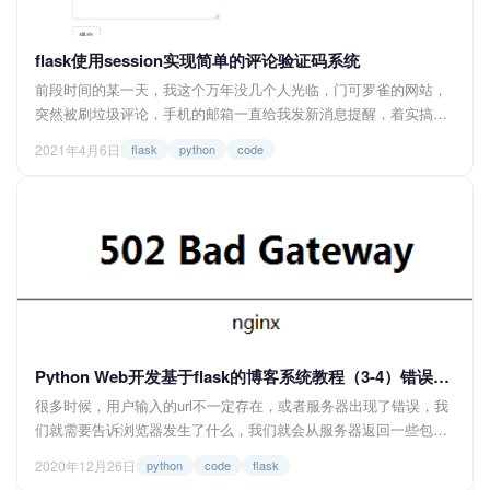
flask使用session实现简单的评论验证码系统
前段时间的某一天，我这个万年没几个人光临，门可罗雀的网站，
突然被刷垃圾评论，手机的邮箱一直给我发新消息提醒，着实搞得
我有点烦，但又没什么时间搞，所以就先暂时把评论功能给关了。
2021年4月6日
flask
python
code
最近就趁着清明假期弄了一个简单的评论验证码系统，下面就分享
一下我的设计思路，希望对小伙伴们有帮助。 <img
src="https://img.felixlee.cn/blog/20210407001.PN...
Python Web开发基于flask的博客系统教程（3-4）错误页面
很多时候，用户输入的url不一定存在，或者服务器出现了错误，我
们就需要告诉浏览器发生了什么，我们就会从服务器返回一些包含
特定意义的状态码，比如404（页面不存在或被删除）、500（服务
2020年12月26日
python
code
flask
器内部错误）等等，但是这些状态码是直接告诉浏览器或者搜索引