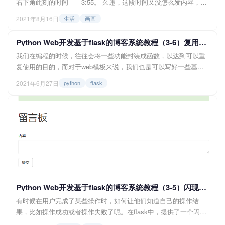
右下角此刻的时间——3:55。 久违，这段时间又没怎么发内容，这
个博客看起来死气沉沉的，所以决定写点什么。 双手放在键盘上，
2021年8月16日
生活
画画
打出此刻想打出的任何句子。但是说实话，我确实不知道说些什
么。可是在开博客以来总是想说点什么，呵，确实很矛盾。 所以用
Python Web开发基于flask的博客系统教程（3-6）复用模板的方式：继承和组件化
我新鲜出炉的自画像《瞌睡图》</str...
我们在编程的时候，往往会将一些功能封装成函数，以达到可以重
复使用的目的，而对于web模板来说，我们也是可以写好一些基础
内容框架，然后在之后重复使用的。 复用方法一：继承 这个我们
2021年6月27日
python
flask
之前有讲过，先写好一个基础的页面模板（如base.html），之后新
的模板在这个基础模板上继承拓展，就可以减少重复写一些部分代
码的工作了。 <...
Python Web开发基于flask的博客系统教程（3-5）闪现消息flash
有时候在用户完成了某些操作时，如何让他们知道自己的操作结
果，比如操作成功或者操作失败了呢。在flask中，提供了一个闪现
消息的函数flash，通过这个函数，我们可以返回给客户端一些消