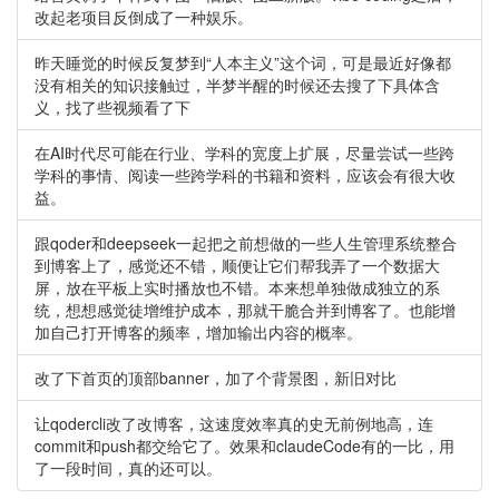
改起老项目反倒成了一种娱乐。
昨天睡觉的时候反复梦到“人本主义”这个词，可是最近好像都
没有相关的知识接触过，半梦半醒的时候还去搜了下具体含
义，找了些视频看了下
在AI时代尽可能在行业、学科的宽度上扩展，尽量尝试一些跨
学科的事情、阅读一些跨学科的书籍和资料，应该会有很大收
益。
跟qoder和deepseek一起把之前想做的一些人生管理系统整合
到博客上了，感觉还不错，顺便让它们帮我弄了一个数据大
屏，放在平板上实时播放也不错。本来想单独做成独立的系
统，想想感觉徒增维护成本，那就干脆合并到博客了。也能增
加自己打开博客的频率，增加输出内容的概率。
改了下首页的顶部banner，加了个背景图，新旧对比
让qodercli改了改博客，这速度效率真的史无前例地高，连
commit和push都交给它了。效果和claudeCode有的一比，用
了一段时间，真的还可以。