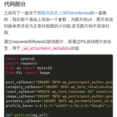
代码部分
之前写了一篇关于
爬取内容并上传到wordpress
的一篇教
程，我在那个基础上添加一个参数，为图片的url，图片添加
到媒体库并设为文章封面图的小功能,若无图片则不添加封
面。
通过requests和BytesIO获得图片，再通过PIL获得图片的长
宽，用于
的值
_wp_attachment_metadata
import
import
from
 io 
import
from
 PIL 
import
 Image

post_sqlbase=
r"INSERT INTO wp_posts(post_author,post_
category_sqlbase=
r"INSERT INTO wp_term_relationships(
count_sqlbase=
"UPDATE wp_term_taxonomy SET count=coun
image_sqlbase=
"INSERT INTO wp_posts(post_author,post_
postmeta_sqlbase=
"INSERT INTO wp_postmeta(post_id,met
profile_base=
'a:4:{s:5:"width";i:%s;s:6:"height";i:%s
def
getSize
(img_url)
: