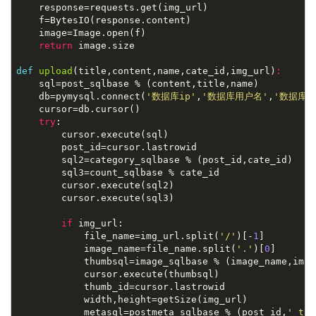

    response=requests.get(img_url)

    f=BytesIO(response.content)

    image=Image.open(f)

return
 image.size

def
upload
(title,content,name,cate_id,img_url)
:

    sql=post_sqlbase % (content,title,name)

    db=pymysql.connect(
'数据库ip'
,
'数据库用户名'
,
'数据库用
    cursor=db.cursor()

try
:

        cursor.execute(sql)

        post_id=cursor.lastrowid

        sql2=category_sqlbase % (post_id,cate_id)

        sql3=count_sqlbase % cate_id

        cursor.execute(sql2)

        cursor.execute(sql3)

if
 img_url:

            file_name=img_url.split(
'/'
)[-
1
]

            image_name=file_name.split(
'.'
)[
0
]

            thumbsql=image_sqlbase % (image_name,imag
            cursor.execute(thumbsql)

            thumb_id=cursor.lastrowid

            width,height=getSize(img_url)

            metasql=postmeta_sqlbase % (post_id,
'_thu