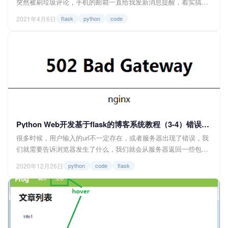
突然被刷垃圾评论，手机的邮箱一直给我发新消息提醒，着实搞得
我有点烦，但又没什么时间搞，所以就先暂时把评论功能给关了。
2021年4月6日
flask
python
code
最近就趁着清明假期弄了一个简单的评论验证码系统，下面就分享
一下我的设计思路，希望对小伙伴们有帮助。 <img
src="https://img.felixlee.cn/blog/20210407001.PN...
Python Web开发基于flask的博客系统教程（3-4）错误页面
很多时候，用户输入的url不一定存在，或者服务器出现了错误，我
们就需要告诉浏览器发生了什么，我们就会从服务器返回一些包含
特定意义的状态码，比如404（页面不存在或被删除）、500（服务
2020年12月26日
python
code
flask
器内部错误）等等，但是这些状态码是直接告诉浏览器或者搜索引
擎，需要打开开发者工具查看响应状态或者网络页才能看到，如果
用户不打开的话就不知道怎么回事，所以我们就需要返回一些错误
的页面给用户，也告诉用户到底发生了什...