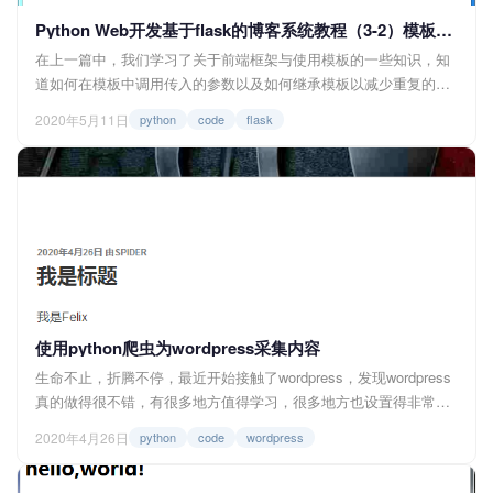
Python Web开发基于flask的博客系统教程（3-2）模板渲染的更多操作
在上一篇中，我们学习了关于前端框架与使用模板的一些知识，知
道如何在模板中调用传入的参数以及如何继承模板以减少重复的代
码，但是仅仅这些还是不太够的，有时候我们还需要对传入的参数
2020年5月11日
python
code
flask
进行一些判断与操作，所以这一篇我们来深入了解一下flask在渲染
模板时的一些其他操作 一、模板接受的数据类型 在python中数据
有各种各样的类...
使用python爬虫为wordpress采集内容
生命不止，折腾不停，最近开始接触了wordpress，发现wordpress
真的做得很不错，有很多地方值得学习，很多地方也设置得非常巧
妙。在刚安装完了wp后就会有一篇“世界你好”的文章，有点空荡
2020年4月26日
python
code
wordpress
荡，所以我在想可不可用python为wordpress采集一些内容再自动发
布上去呢，那么话不多说，让我们开干吧 一、所需库与模块 re...