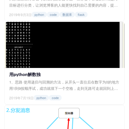
目标进行分类，让浏览博客的人能更快找到自己需要的内容，提高
查阅效率。 比如本博客的标签示例： 点击标签就会进入相应的标
2019年9月3日
python
code
数据库
flask
签目录。 <img src=...
用python解数独
1、思路 使用递归与回溯的方法，从开头一直往后在数字为0的地方
用1到9按顺序试，成功就填下一个空格，走到无路可走就回到上一
层重新试下一个数字，直至完成。 数独用数组表示 ，空值用0表
2019年7月19日
python
code
示。 board=[ [8,0,0,0,0,0,0,0,0], [0,0,3,6,0,0,0,0,0...