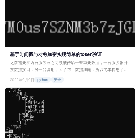
前设置的需要区分的类别，那么下面就写一下我的实现过程，抛砖
引玉，和大家一起进步。 <h...
基于时间戳与对称加密实现简单的token验证
之前需要在两台服务器之间频繁传输一些重要数据，一台服务器开
放数据接口，另一台调用，为了防止数据泄露，所以简单构思了一
下，在接口上添加了一个简单的token验证机制，采用时间戳、
2022年9月9日
python
安全
base64和密码表来完成，为对称加密。那么下面就带来python的具
体实现步骤。 思路一览 采用对称加密解密，即调用数据端按照顺
序生成token，服务器端按照逆顺序解析token，并从...