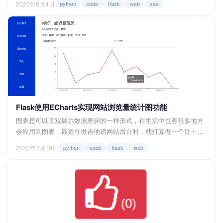
2020年8月4日
python
code
flask
web
seo
搜索上比较明显。 在观察了几个网站的收录情况后，我发现谷歌搜
索对于页面收录的要求相较于百度搜索会低一点，也就是更加容易
收录。对于一些不必要收录的页面，谷歌会收录。有关注过
wordpress站点收录情况的小...
Flask使用ECharts实现网站浏览量统计图功能
图表是可以直观展示数据差异的一种形式，在生活中也有很多地方
会应用到图表，最近在做吉他谱网站后台时，就打算做一个近十天
网站浏览量折线图的功能，在捣鼓了一番后，实现的效果是下图所
2020年7月19日
python
code
flask
web
示，十天之前的不显示，x轴显示日期，y轴显示对应的浏览量，这
里的浏览量指的是PV(page view)即页面的浏览量，图表使用的插件
是ECharts，为了帮助有同样需要的小伙伴，所以就将实现的过程
跟大家分享一下吧。</p...