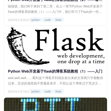
咳咳咳...我们终于来到了第二章，在上一章节Python Web开发基于
flask的博客系统教程（1）——入门中，我们学习了Flask的一些基
础知识，而在这一章中，我们将学习一下关于Flask在http请求与响
2020年2月26日
python
code
flask
应上的一些知识与操作，那么话不多说，让我们开始吧！ <img
src="https://img.felixlee.cn/blo...
Python Web开发基于flask的博客系统教程（1）——入门
well,well,well......看到这个博客开到现在发出来的文章两只手都数得
过来，悲凉的感觉就不禁蔓延来开，不想让这个博客过于荒凉又想
满足自己的创作欲，写点什么的想法就自然而然地漫延出来，思来
2020年2月16日
python
code
flask
想去到底写什么题材呢？有了！——教程！分享点什么东西又能有
一点儿价值（颇有点好为人师的意味hh），最重要的是有很多内容
可以写；还有一种说法，教别人知识的同时也在无形中巩固了自己
的知识，这种双赢的...