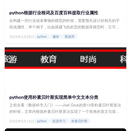
python根据行业根词及百度百科提取行业属性
在构建一些行业或者事物的模型的时候，需要预先设计好相关的字
段或属性，举个例子，比如搭建飞机机型的数据库模型时，它可能
有的字段有“重量”、“长度”、“机翼长度”、“动力模式”等等，不过在设
2023年2月26日
python
趣味
数据库
定这些字段时，一般需要对该行业或者这类事物有一定的了解，所
以后面就在构思一种可以通用的、比较快能查询一个行业的常见属
性的方法，后面发现使用一些百科信息的属性来构建这样一个项目
是可行，实施之后也能达到不错的效果...
python使用朴素贝叶斯实现简单中文文本分类
之前在看《数据科学入门》——Joel Grus的第13章朴素贝叶斯算法
的时候，文章内根据朴素贝叶斯算法实现了一个简单的英文垃圾邮
件筛选器，跟着做了一下，还是很好理解的，后面拓展了一下思
2022年9月14日
python
机器学习
朴素贝叶斯
维，发现运用到中文文本分类上还是很容易实现的，不过是将垃圾
邮件区分的二分类问题转换成多分类问题，几分类问题取决于你提