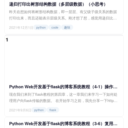
递归打印出树形结构数据（多层级数据）（小思考）
昨天在想如何将树形结构数据，即一层层、有父级子级关系的数据
打印出来，而且还能表示层级关系。刚才想了想，感觉用递归比较
合适，稍微琢磨了一下发现可行，下面就分享一下这个想法。 先准
2021年12月1日
python
code
趣味
备一些数据，为了方便演示，我这里就用dict和list的组合来表示数
据，另外我们规定每一行的索引即代表该行的id，比如第一行的数
据，它的id就是0，第二行就是1，以此类推。 其中的paren...
Python Web开发基于flask的博客系统教程（4-1）操作url的参数（查询字符串）
现在我们来到了flask教程的第四章，这一章我们来学习一下如何处
理用户向flask传输的数据。 在开始学习之前，我先分享一下http请
求中常见的两种方法，分别是GET和POST。 GET和POST方法
2021年9月6日
python
flask
GET GET顾名思义，即获取，通过url向服务端获取页面或数据...
Python Web开发基于flask的博客系统教程（3-6）复用模板的方式：继承和组件化