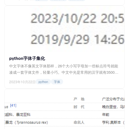
复杂系统通过一个实验体现了出来，行为主体的每一次决策将影响
他们共同存在的环境，而环境又进一步影响行为主体调整自己的决
策或行为以适应这个不断因他们而变化的环境，层层递进。 爱尔法
鲁酒吧问题...
python字体子集化
中文字体不像英文字体那样，26个大小写字母加一些标点符号就能
凑成一套字体文件，轻量小巧。中文中光是常用的汉字就有3500
个，所以一套中文字体文件往往会达到3、4mb，多的也有8mb等，
2023年10月22日
python
字体
如果在web中使用服务器端的中文字体，光是等待加载就要花去不
少时间，所以为了使加载速度提升，我们可以采用字体子集化方
案。 何为子集化 子集化即从源字体文件中抽取出需要使用到的文
字...