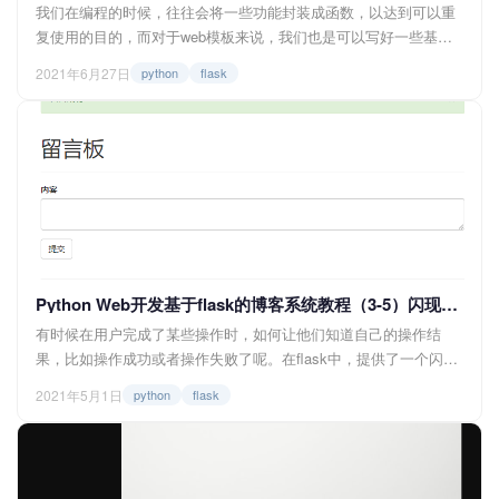
我们在编程的时候，往往会将一些功能封装成函数，以达到可以重
复使用的目的，而对于web模板来说，我们也是可以写好一些基础
内容框架，然后在之后重复使用的。 复用方法一：继承 这个我们
2021年6月27日
python
flask
之前有讲过，先写好一个基础的页面模板（如base.html），之后新
的模板在这个基础模板上继承拓展，就可以减少重复写一些部分代
码的工作了。 <...
Python Web开发基于flask的博客系统教程（3-5）闪现消息flash
有时候在用户完成了某些操作时，如何让他们知道自己的操作结
果，比如操作成功或者操作失败了呢。在flask中，提供了一个闪现
消息的函数flash，通过这个函数，我们可以返回给客户端一些消
2021年5月1日
python
flask
息，让客户端在下一次请求时获得flash的内容。这也叫做闪现消
息，下面我们就一起来了解一下吧。 在开始之前，我们先看看闪现
消息的常见形式，让大家有个直观的了解。 <...