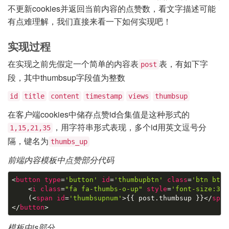
不更新cookies并返回当前内容的点赞数，看文字描述可能
有点难理解，我们直接来看一下如何实现吧！
实现过程
在实现之前先假定一个简单的内容表
表，有如下字
post
段，其中thumbsup字段值为整数
id
title
content
timestamp
views
thumbsup
在客户端cookies中储存点赞id合集值是这种形式的
，用字符串形式表现，多个id用英文逗号分
1,15,21,35
隔，键名为
thumbs_up
前端内容模板中点赞部分代码
<
button
type
=
'button'
id
=
'thumbupbtn'
class
=
'btn btn-
<
i
class
=
"fa fa-thumbs-o-up"
style
=
'font-size:3re
    (
<
span
id
=
'thumbsupnum'
>
{{ 
post.thumbsup
 }}
</
span
</
button
>
模板中js部分