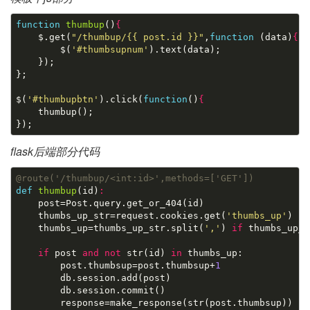
function
thumbup
()
{

    $.get(
"/thumbup/{{ post.id }}"
,
function
(data)
{
        $(
'#thumbsupnum'
).text(data);

    });

};

$(
'#thumbupbtn'
).click(
function
()
{
    thumbup();

flask后端部分代码
@route('/thumbup/<int:id>',methods=['GET'])
def
thumbup
(id)
:

    post=Post.query.get_or_404(id)

    thumbs_up_str=request.cookies.get(
'thumbs_up'
)

    thumbs_up=thumbs_up_str.split(
','
) 
if
 thumbs_up_s
if
 post 
and
not
 str(id) 
in
 thumbs_up:

        post.thumbsup=post.thumbsup+
1
        db.session.add(post)

        db.session.commit()

        response=make_response(str(post.thumbsup))
