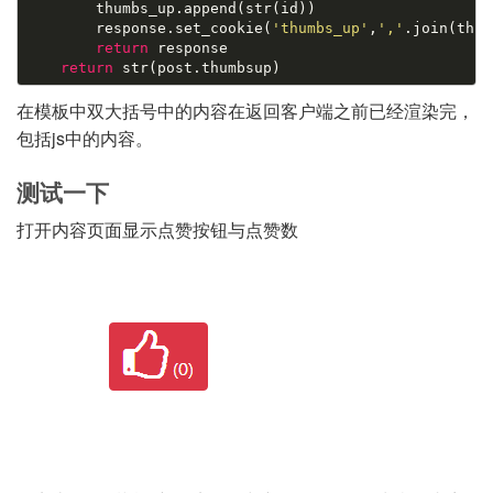
        thumbs_up.append(str(id))

        response.set_cookie(
'thumbs_up'
,
','
.join(thum
return
 response

return
在模板中双大括号中的内容在返回客户端之前已经渲染完，
包括js中的内容。
测试一下
打开内容页面显示点赞按钮与点赞数