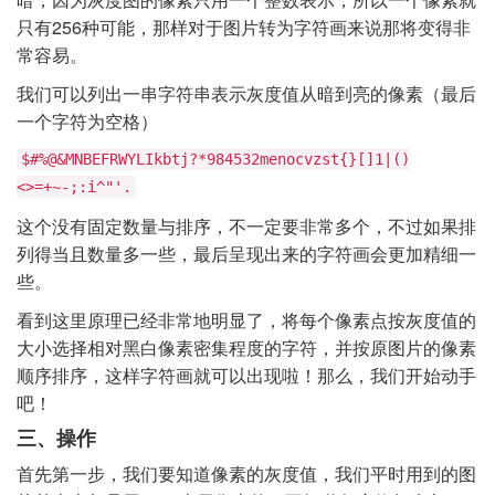
只有256种可能，那样对于图片转为字符画来说那将变得非
常容易。
我们可以列出一串字符串表示灰度值从暗到亮的像素（最后
一个字符为空格）
$#%@&MNBEFRWYLIkbtj?*984532menocvzst{}[]1|()
<>=+~-;:i^"'.
这个没有固定数量与排序，不一定要非常多个，不过如果排
列得当且数量多一些，最后呈现出来的字符画会更加精细一
些。
看到这里原理已经非常地明显了，将每个像素点按灰度值的
大小选择相对黑白像素密集程度的字符，并按原图片的像素
顺序排序，这样字符画就可以出现啦！那么，我们开始动手
吧！
三、操作
首先第一步，我们要知道像素的灰度值，我们平时用到的图