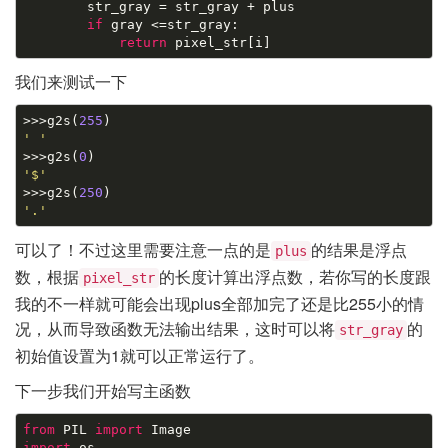
        str_gray = str_gray + plus

if
 gray <=str_gray:

return
我们来测试一下
>>>g2s(
255
' '

>>>g2s(
0
'$'

>>>g2s(
250
'.'
可以了！不过这里需要注意一点的是
的结果是浮点
plus
数，根据
的长度计算出浮点数，若你写的长度跟
pixel_str
我的不一样就可能会出现plus全部加完了还是比255小的情
况，从而导致函数无法输出结果，这时可以将
的
str_gray
初始值设置为1就可以正常运行了。
下一步我们开始写主函数
from
 PIL 
import
import
 os
