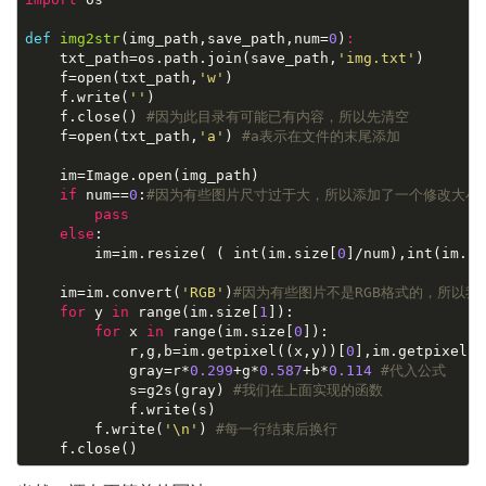
def
img2str
(img_path,save_path,num=
0
)
:

    txt_path=os.path.join(save_path,
'img.txt'
)

    f=open(txt_path,
'w'
)

    f.write(
''
)

    f.close() 
#因为此目录有可能已有内容，所以先清空
    f=open(txt_path,
'a'
) 
#a表示在文件的末尾添加
    im=Image.open(img_path)

if
 num==
0
:
#因为有些图片尺寸过于大，所以添加了一个修改大小
pass
else
:

        im=im.resize( ( int(im.size[
0
]/num),int(im.si
    im=im.convert(
'RGB'
)
#因为有些图片不是RGB格式的，所以我
for
 y 
in
 range(im.size[
1
]):

for
 x 
in
 range(im.size[
0
]):

            r,g,b=im.getpixel((x,y))[
0
],im.getpixel((
            gray=r*
0.299
+g*
0.587
+b*
0.114
#代入公式
            s=g2s(gray) 
#我们在上面实现的函数
            f.write(s)

        f.write(
'\n'
) 
#每一行结束后换行