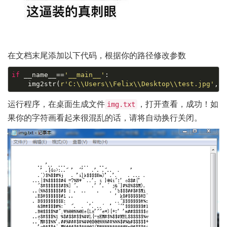
在文档末尾添加以下代码，根据你的路径修改参数
if
 __name__==
'__main__'
:

    img2str(
r'C:\\Users\\Felix\\Desktop\\test.jpg'
,
r'
运行程序，在桌面生成文件
，打开查看，成功！如
img.txt
果你的字符画看起来很混乱的话，请将自动换行关闭。