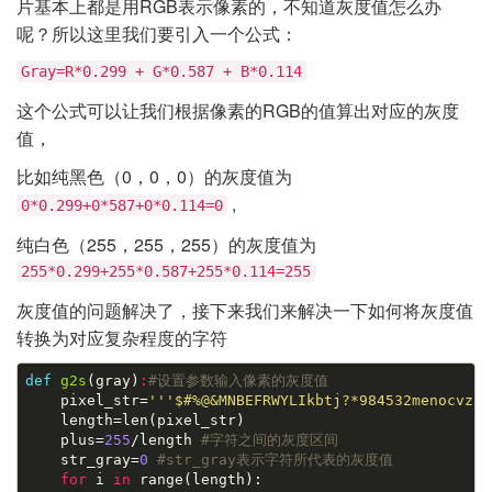
片基本上都是用RGB表示像素的，不知道灰度值怎么办
呢？所以这里我们要引入一个公式：
Gray=R*0.299 + G*0.587 + B*0.114
这个公式可以让我们根据像素的RGB的值算出对应的灰度
值，
比如纯黑色（0，0，0）的灰度值为
,
0*0.299+0*587+0*0.114=0
纯白色（255，255，255）的灰度值为
255*0.299+255*0.587+255*0.114=255
灰度值的问题解决了，接下来我们来解决一下如何将灰度值
转换为对应复杂程度的字符
def
g2s
(gray)
:
#设置参数输入像素的灰度值

    pixel_str=
'''$#%@&MNBEFRWYLIkbtj?*984532menocvzst
    length=len(pixel_str)

    plus=
255
/length 
#字符之间的灰度区间
    str_gray=
0
#str_gray表示字符所代表的灰度值
for
 i 
in
 range(length):
