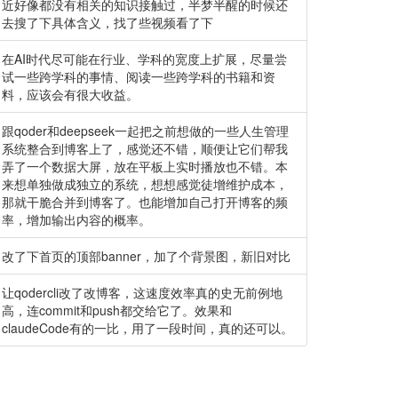
近好像都没有相关的知识接触过，半梦半醒的时候还
去搜了下具体含义，找了些视频看了下
在AI时代尽可能在行业、学科的宽度上扩展，尽量尝
试一些跨学科的事情、阅读一些跨学科的书籍和资
料，应该会有很大收益。
跟qoder和deepseek一起把之前想做的一些人生管理
系统整合到博客上了，感觉还不错，顺便让它们帮我
弄了一个数据大屏，放在平板上实时播放也不错。本
来想单独做成独立的系统，想想感觉徒增维护成本，
那就干脆合并到博客了。也能增加自己打开博客的频
率，增加输出内容的概率。
改了下首页的顶部banner，加了个背景图，新旧对比
让qodercli改了改博客，这速度效率真的史无前例地
高，连commit和push都交给它了。效果和
claudeCode有的一比，用了一段时间，真的还可以。