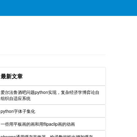
最新文章
爱尔法鲁酒吧问题python实现，复杂经济学博弈论自
组织自适应系统
python字体子集化
一些用平板画的画和用flipaclip画的动画
phpcms通用缓存装饰器，给函数的输出增加缓存