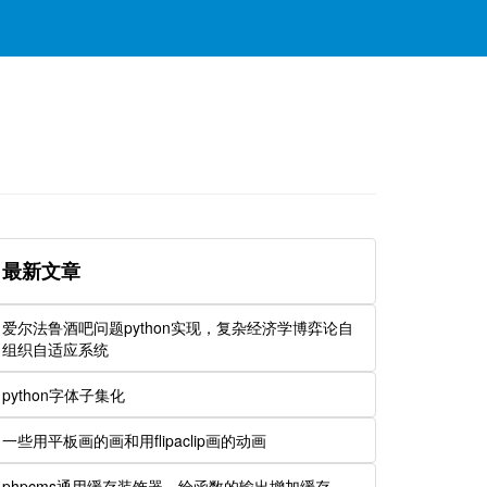
最新文章
爱尔法鲁酒吧问题python实现，复杂经济学博弈论自
组织自适应系统
python字体子集化
一些用平板画的画和用flipaclip画的动画
phpcms通用缓存装饰器，给函数的输出增加缓存