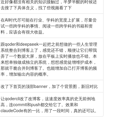
近好像都没有相关的知识接触过，半梦半醒的时候还
去搜了下具体含义，找了些视频看了下
在AI时代尽可能在行业、学科的宽度上扩展，尽量尝
试一些跨学科的事情、阅读一些跨学科的书籍和资
料，应该会有很大收益。
跟qoder和deepseek一起把之前想做的一些人生管理
系统整合到博客上了，感觉还不错，顺便让它们帮我
弄了一个数据大屏，放在平板上实时播放也不错。本
来想单独做成独立的系统，想想感觉徒增维护成本，
那就干脆合并到博客了。也能增加自己打开博客的频
率，增加输出内容的概率。
改了下首页的顶部banner，加了个背景图，新旧对比
让qodercli改了改博客，这速度效率真的史无前例地
高，连commit和push都交给它了。效果和
claudeCode有的一比，用了一段时间，真的还可以。